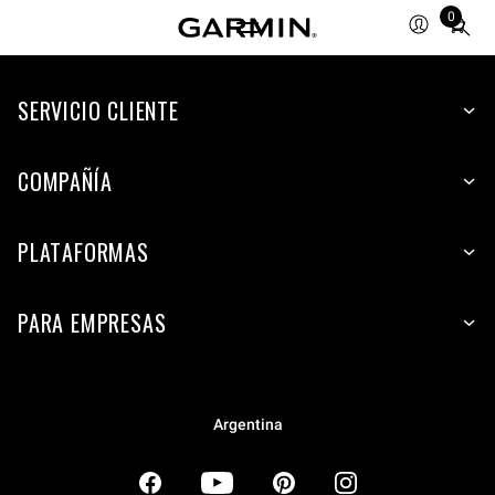
0
Total
items
in
SERVICIO CLIENTE
cart:
0
COMPAÑÍA
PLATAFORMAS
PARA EMPRESAS
Argentina