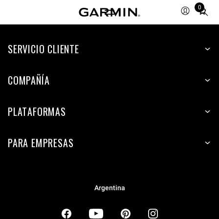
0
Total
items
in
SERVICIO CLIENTE
cart:
0
COMPAÑÍA
PLATAFORMAS
PARA EMPRESAS
Argentina