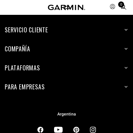
0
Total
items
in
SERVICIO CLIENTE
cart:
0
COMPAÑÍA
PLATAFORMAS
PARA EMPRESAS
Argentina