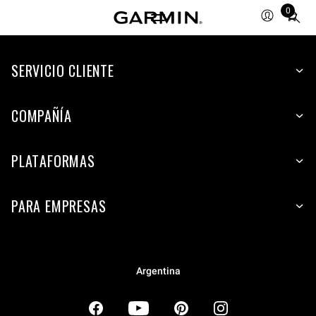
0
Total
items
in
SERVICIO CLIENTE
cart:
0
COMPAÑÍA
PLATAFORMAS
PARA EMPRESAS
Argentina