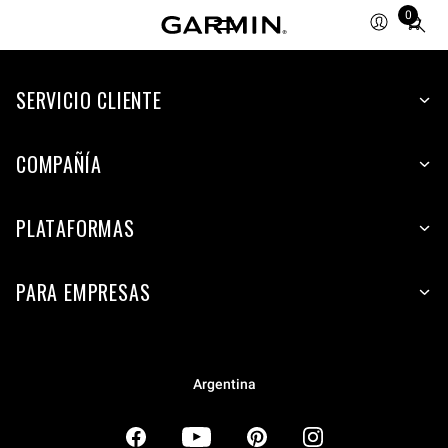
0
Total
items
in
SERVICIO CLIENTE
cart:
0
COMPAÑÍA
PLATAFORMAS
PARA EMPRESAS
Argentina