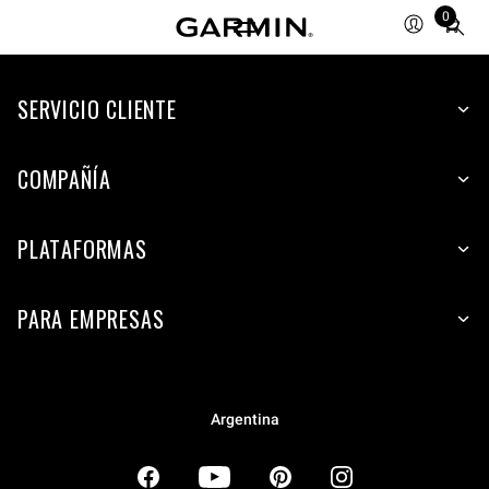
0
Total
items
in
SERVICIO CLIENTE
cart:
0
COMPAÑÍA
PLATAFORMAS
PARA EMPRESAS
Argentina