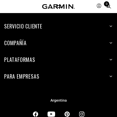
0
Total
items
in
SERVICIO CLIENTE
cart:
0
COMPAÑÍA
PLATAFORMAS
PARA EMPRESAS
Argentina