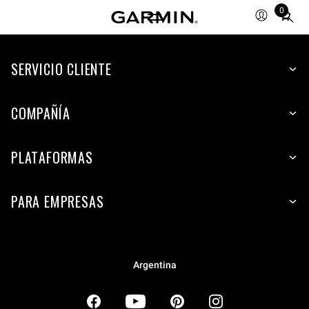
0
Total
items
in
SERVICIO CLIENTE
cart:
0
COMPAÑÍA
PLATAFORMAS
PARA EMPRESAS
Argentina