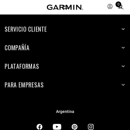
0
Total
items
in
SERVICIO CLIENTE
cart:
0
COMPAÑÍA
PLATAFORMAS
PARA EMPRESAS
Argentina