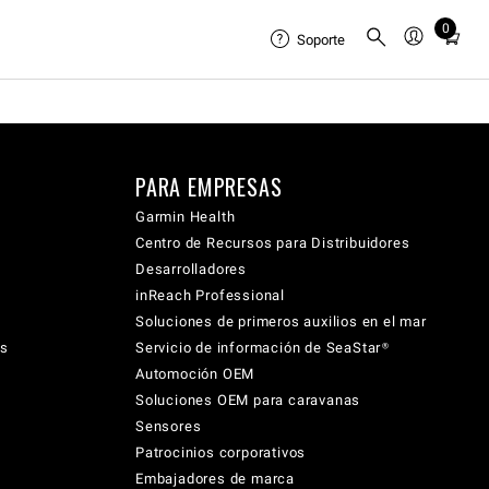
0
Total
Soporte
items
in
cart:
0
PARA EMPRESAS
Garmin Health
Centro de Recursos para Distribuidores
Desarrolladores
inReach Professional
Soluciones de primeros auxilios en el mar
cs
Servicio de información de SeaStar®
Automoción OEM
Soluciones OEM para caravanas
Sensores
Patrocinios corporativos
Embajadores de marca