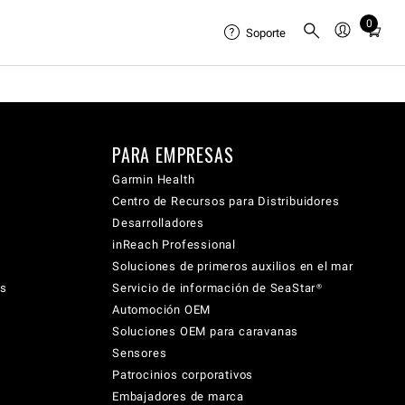
0
Total
Soporte
items
in
cart:
0
PARA EMPRESAS
Garmin Health
Centro de Recursos para Distribuidores
Desarrolladores
inReach Professional
Soluciones de primeros auxilios en el mar
cs
Servicio de información de SeaStar®
Automoción OEM
Soluciones OEM para caravanas
Sensores
Patrocinios corporativos
Embajadores de marca