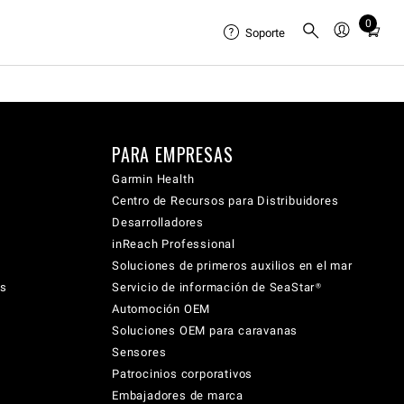
0
Total
Soporte
items
in
cart:
0
PARA EMPRESAS
Garmin Health
Centro de Recursos para Distribuidores
Desarrolladores
inReach Professional
Soluciones de primeros auxilios en el mar
cs
Servicio de información de SeaStar®
Automoción OEM
Soluciones OEM para caravanas
Sensores
Patrocinios corporativos
Embajadores de marca