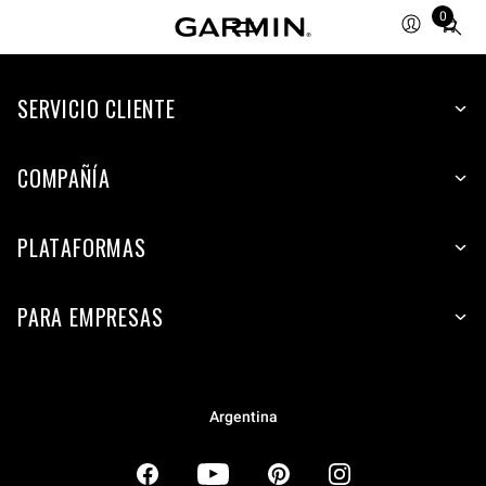
0
Total
items
in
SERVICIO CLIENTE
cart:
0
COMPAÑÍA
PLATAFORMAS
PARA EMPRESAS
Argentina