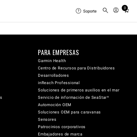
0
Total
Soporte
items
in
cart:
0
PARA EMPRESAS
Garmin Health
Centro de Recursos para Distribuidores
Desarrolladores
inReach Professional
Soluciones de primeros auxilios en el mar
cs
Servicio de información de SeaStar®
Automoción OEM
Soluciones OEM para caravanas
Sensores
Patrocinios corporativos
Embajadores de marca