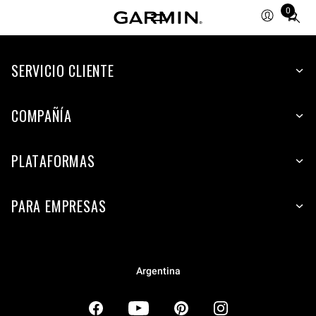
0
Total
items
in
SERVICIO CLIENTE
cart:
0
COMPAÑÍA
PLATAFORMAS
PARA EMPRESAS
Argentina