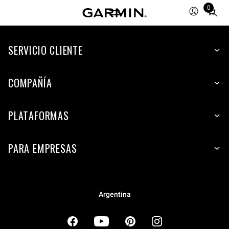
0
Total
items
in
cart:
SERVICIO CLIENTE
0
COMPAÑÍA
PLATAFORMAS
PARA EMPRESAS
Argentina