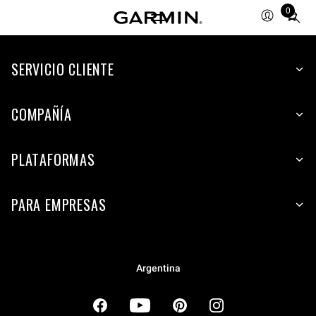
0
Total
items
in
cart:
SERVICIO CLIENTE
0
COMPAÑÍA
PLATAFORMAS
PARA EMPRESAS
Argentina