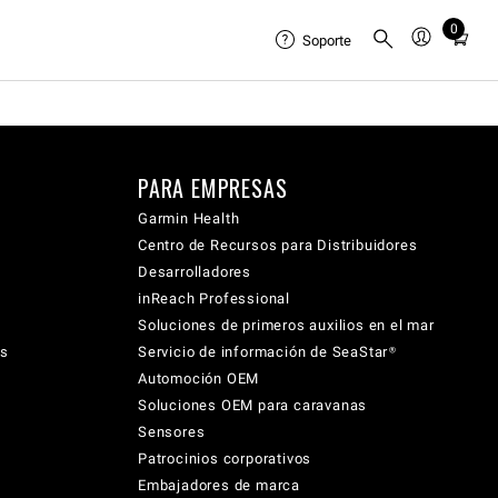
0
Total
Soporte
items
in
cart:
0
PARA EMPRESAS
Garmin Health
Centro de Recursos para Distribuidores
Desarrolladores
inReach Professional
Soluciones de primeros auxilios en el mar
cs
Servicio de información de SeaStar®
Automoción OEM
Soluciones OEM para caravanas
Sensores
Patrocinios corporativos
Embajadores de marca