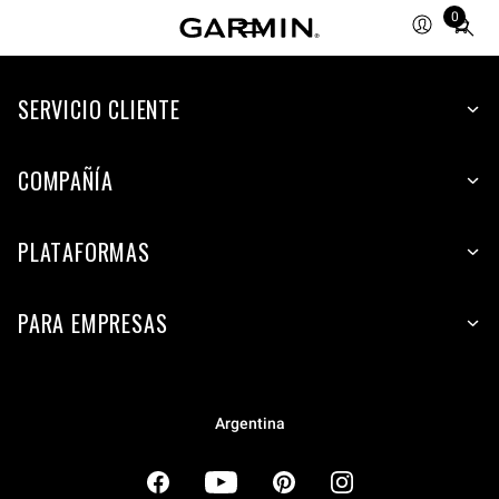
0
Total
items
in
cart:
SERVICIO CLIENTE
0
COMPAÑÍA
PLATAFORMAS
PARA EMPRESAS
Argentina