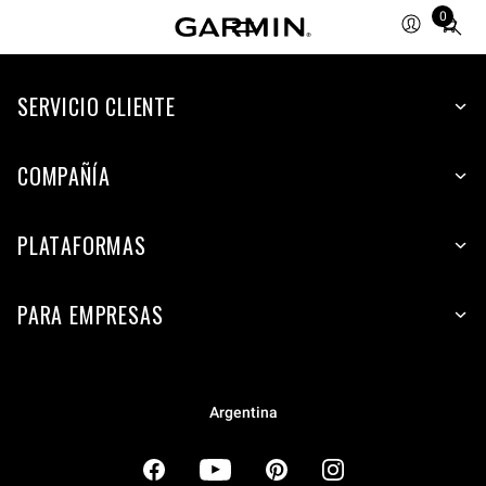
0
Total
items
in
cart:
SERVICIO CLIENTE
0
COMPAÑÍA
PLATAFORMAS
PARA EMPRESAS
Argentina