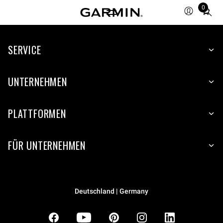
0
Total
items
in
SERVICE
cart:
0
UNTERNEHMEN
PLATTFORMEN
FÜR UNTERNEHMEN
Deutschland | Germany