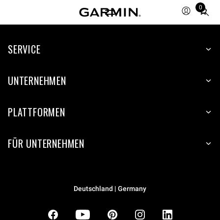
0
Total
items
in
SERVICE
cart:
0
UNTERNEHMEN
PLATTFORMEN
FÜR UNTERNEHMEN
Deutschland | Germany