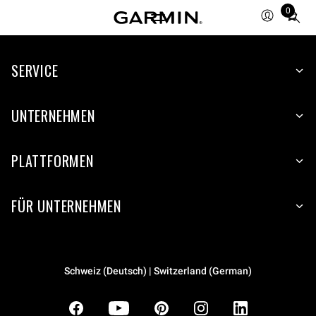
0
Total
items
in
SERVICE
cart:
0
UNTERNEHMEN
PLATTFORMEN
FÜR UNTERNEHMEN
Schweiz (Deutsch) | Switzerland (German)