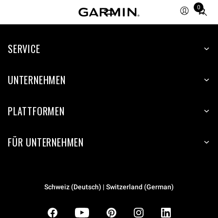
0
Total
items
in
SERVICE
cart:
0
UNTERNEHMEN
PLATTFORMEN
FÜR UNTERNEHMEN
Schweiz (Deutsch) | Switzerland (German)