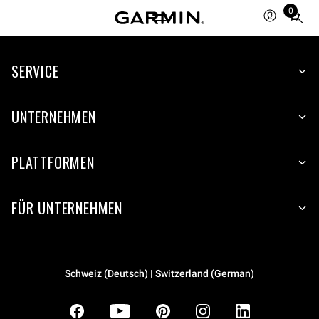
0
Total
items
in
SERVICE
cart:
0
UNTERNEHMEN
PLATTFORMEN
FÜR UNTERNEHMEN
Schweiz (Deutsch) | Switzerland (German)