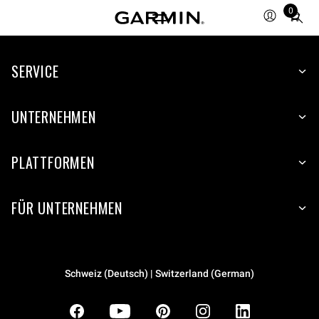
0
Total
items
in
SERVICE
cart:
0
UNTERNEHMEN
PLATTFORMEN
FÜR UNTERNEHMEN
Schweiz (Deutsch) | Switzerland (German)