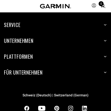
0
Total
items
in
SERVICE
cart:
0
UNTERNEHMEN
PLATTFORMEN
FÜR UNTERNEHMEN
Schweiz (Deutsch) | Switzerland (German)