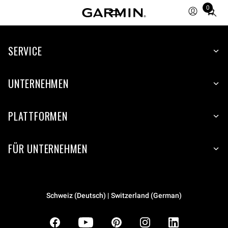
0
Total
items
in
SERVICE
cart:
0
UNTERNEHMEN
PLATTFORMEN
FÜR UNTERNEHMEN
Schweiz (Deutsch) | Switzerland (German)