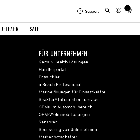
0
Total
Support
items
in
LUFTFAHRT
SALE
cart:
0
FÜR UNTERNEHMEN
Garmin Health-Lösungen
Händlerportal
Entwickler
inReach Professional
Marinelösungen für Einsatzkräfte
SeaStar® Informationsservice
OEMs im Automobilbereich
OEM-Wohnmobillösungen
Sensoren
Sponsoring von Unternehmen
Markenbotschafter