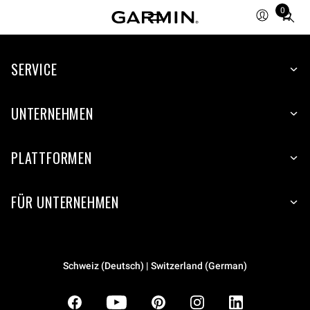
0
Total
items
in
SERVICE
cart:
0
UNTERNEHMEN
PLATTFORMEN
FÜR UNTERNEHMEN
Schweiz (Deutsch) | Switzerland (German)