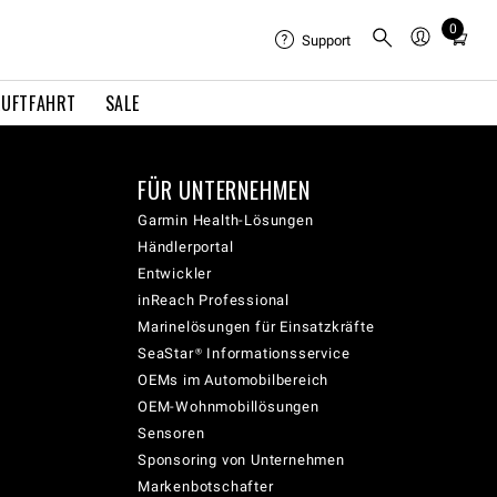
0
Total
Support
items
in
LUFTFAHRT
SALE
cart:
0
FÜR UNTERNEHMEN
Garmin Health-Lösungen
Händlerportal
Entwickler
inReach Professional
Marinelösungen für Einsatzkräfte
SeaStar® Informationsservice
OEMs im Automobilbereich
OEM-Wohnmobillösungen
Sensoren
Sponsoring von Unternehmen
Markenbotschafter