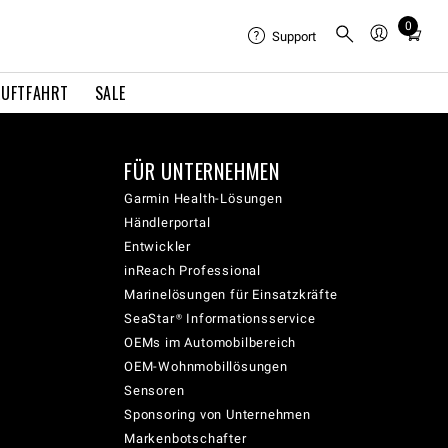
0
Total
Support
items
in
LUFTFAHRT
SALE
cart:
0
FÜR UNTERNEHMEN
Garmin Health-Lösungen
Händlerportal
Entwickler
inReach Professional
Marinelösungen für Einsatzkräfte
SeaStar® Informationsservice
OEMs im Automobilbereich
OEM-Wohnmobillösungen
Sensoren
Sponsoring von Unternehmen
Markenbotschafter