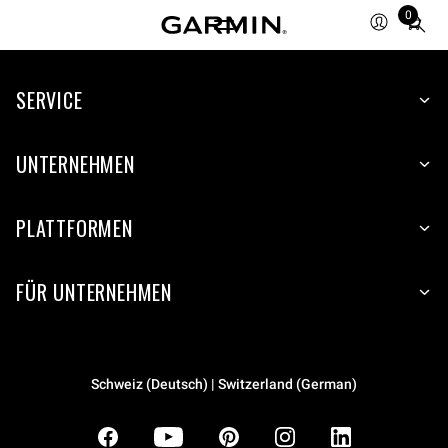
0
Total
items
in
SERVICE
cart:
0
UNTERNEHMEN
PLATTFORMEN
FÜR UNTERNEHMEN
Schweiz (Deutsch) | Switzerland (German)