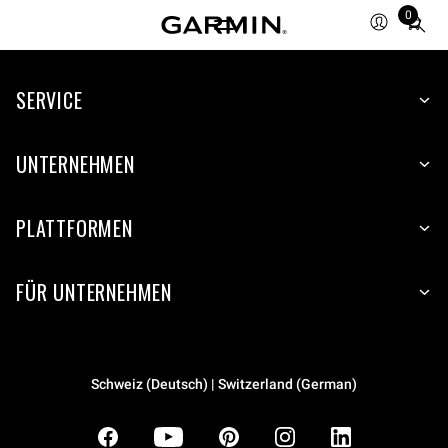
0
Total
items
in
SERVICE
cart:
0
UNTERNEHMEN
PLATTFORMEN
FÜR UNTERNEHMEN
Schweiz (Deutsch) | Switzerland (German)