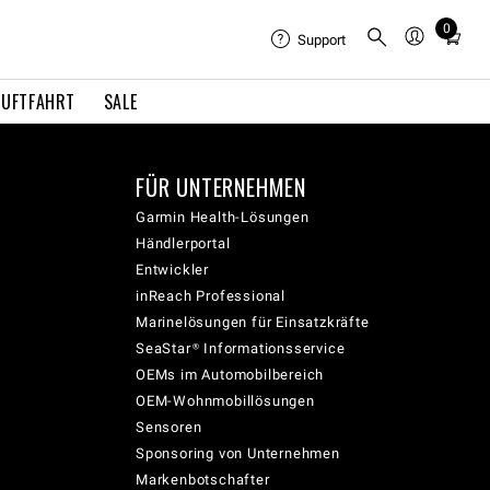
0
Total
Support
items
in
LUFTFAHRT
SALE
cart:
0
FÜR UNTERNEHMEN
Garmin Health-Lösungen
Händlerportal
Entwickler
inReach Professional
Marinelösungen für Einsatzkräfte
SeaStar® Informationsservice
OEMs im Automobilbereich
OEM-Wohnmobillösungen
Sensoren
Sponsoring von Unternehmen
Markenbotschafter