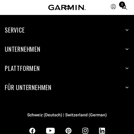
0
Total
items
in
SERVICE
cart:
0
UNTERNEHMEN
PLATTFORMEN
FÜR UNTERNEHMEN
Schweiz (Deutsch) | Switzerland (German)