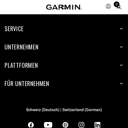
0
Total
items
in
SERVICE
cart:
0
UNTERNEHMEN
PLATTFORMEN
FÜR UNTERNEHMEN
Schweiz (Deutsch) | Switzerland (German)