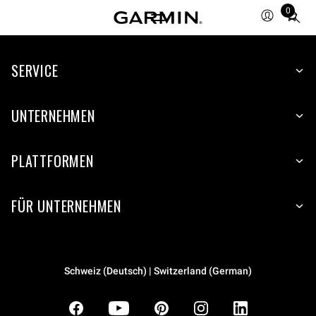
0
Total
items
in
SERVICE
cart:
0
UNTERNEHMEN
PLATTFORMEN
FÜR UNTERNEHMEN
Schweiz (Deutsch) | Switzerland (German)