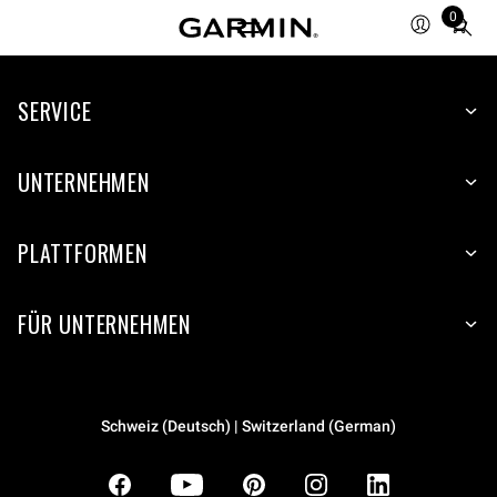
0
Total
items
in
SERVICE
cart:
0
UNTERNEHMEN
PLATTFORMEN
FÜR UNTERNEHMEN
Schweiz (Deutsch) | Switzerland (German)