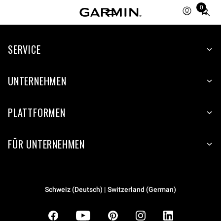
0
Total
items
in
SERVICE
cart:
0
UNTERNEHMEN
PLATTFORMEN
FÜR UNTERNEHMEN
Schweiz (Deutsch) | Switzerland (German)