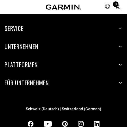
0
Total
items
in
SERVICE
cart:
0
UNTERNEHMEN
PLATTFORMEN
FÜR UNTERNEHMEN
Schweiz (Deutsch) | Switzerland (German)