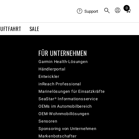
0
Total
Support
items
in
LUFTFAHRT
SALE
cart:
0
FÜR UNTERNEHMEN
Garmin Health-Lösungen
Händlerportal
Entwickler
inReach Professional
Marinelösungen für Einsatzkräfte
SeaStar® Informationsservice
OEMs im Automobilbereich
OEM-Wohnmobillösungen
Sensoren
Sponsoring von Unternehmen
Markenbotschafter