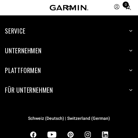
0
Total
items
in
SERVICE
cart:
0
UNTERNEHMEN
PLATTFORMEN
FÜR UNTERNEHMEN
Schweiz (Deutsch) | Switzerland (German)