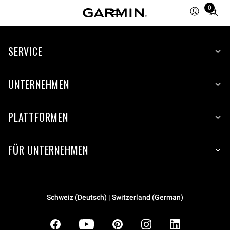
0
Total
items
in
SERVICE
cart:
0
UNTERNEHMEN
PLATTFORMEN
FÜR UNTERNEHMEN
Schweiz (Deutsch) | Switzerland (German)