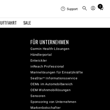
0
Total
Support
items
in
LUFTFAHRT
SALE
cart:
0
FÜR UNTERNEHMEN
Garmin Health-Lösungen
Händlerportal
Entwickler
inReach Professional
Marinelösungen für Einsatzkräfte
SeaStar® Informationsservice
OEMs im Automobilbereich
OEM-Wohnmobillösungen
Sensoren
Sponsoring von Unternehmen
Markenbotschafter