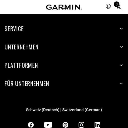
0
Total
items
in
SERVICE
cart:
0
UNTERNEHMEN
PLATTFORMEN
FÜR UNTERNEHMEN
Schweiz (Deutsch) | Switzerland (German)