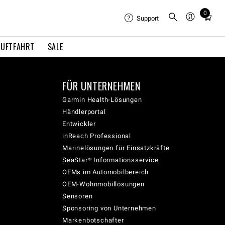
0
Total
Support
items
in
LUFTFAHRT
SALE
cart:
0
FÜR UNTERNEHMEN
Garmin Health-Lösungen
Händlerportal
Entwickler
inReach Professional
Marinelösungen für Einsatzkräfte
SeaStar® Informationsservice
OEMs im Automobilbereich
OEM-Wohnmobillösungen
Sensoren
Sponsoring von Unternehmen
Markenbotschafter