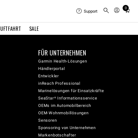
0
Total
Support
items
in
LUFTFAHRT
SALE
cart:
0
FÜR UNTERNEHMEN
Garmin Health-Lösungen
Händlerportal
Entwickler
inReach Professional
Marinelösungen für Einsatzkräfte
SeaStar® Informationsservice
OEMs im Automobilbereich
OEM-Wohnmobillösungen
Sensoren
Sponsoring von Unternehmen
Markenbotschafter