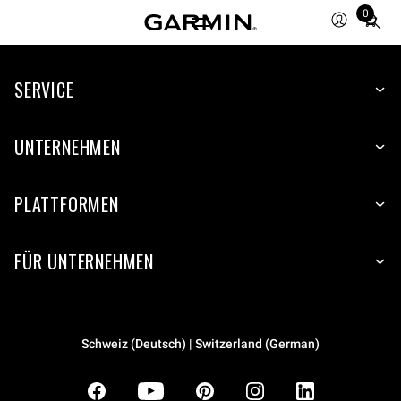
0
Total
items
in
SERVICE
cart:
0
UNTERNEHMEN
PLATTFORMEN
FÜR UNTERNEHMEN
Schweiz (Deutsch) | Switzerland (German)