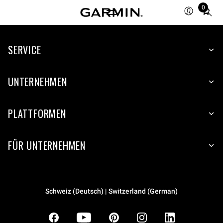
0
Total
items
in
SERVICE
cart:
0
UNTERNEHMEN
PLATTFORMEN
FÜR UNTERNEHMEN
Schweiz (Deutsch) | Switzerland (German)